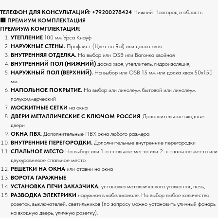
ТЕЛЕФОН ДЛЯ КОНСУЛЬТАЦИЙ:
+79200278424
Нижний Новгород и область
🟥 ПРЕМИУМ КОМПЛЕКТАЦИЯ
ПРЕМИУМ КОМПЛЕКТАЦИЯ:
УТЕПЛЕНИЕ
100 мм Урса Кнауф
НАРУЖНЫЕ СТЕНЫ.
Профлист (Цвет по Ral) или доска хвоя
ВНУТРЕННЯЯ ОТДЕЛКА.
На выбор
или OSB или Вагонка хвойная
ВНУТРЕННИЙ ПОЛ (НИЖНИЙ)
доска хвоя, утеплитель, гидроизоляция,
НАРУЖНЫЙ ПОЛ (ВЕРХНИЙ).
На выбор или OSB 15 мм или доска хвоя 50х150
мм
НАПОЛЬНОЕ ПОКРЫТИЕ.
На выбор или
линолеум бытовой или линолеум
полукоммерческий
МОСКИТНЫЕ СЕТКИ
на окна
ДВЕРИ МЕТАЛЛИЧЕСКИЕ С КЛЮЧОМ РОССИЯ
. Дополнительные входные
двери
ОКНА ПВХ
. Дополнительные ПВХ окна любого размера
ВНУТРЕННИЕ ПЕРЕГОРОДКИ.
Дополнительные внутренние перегородки
СПАЛЬНОЕ МЕСТО
На выбор: или 1-о спальное место или 2-х спальное место или
двухуровневое спальное место
РЕШЕТКИ НА ОКНА
или ставни на окна
ВОРОТА ГАРАЖНЫЕ
УСТАНОВКА ПЕЧИ ЗАКАЗЧИКА,
установка металлического уголка под печь,
РАЗВОДКА ЭЛЕКТРИКИ
наружная в кабельканале. На выбор любое количество
розеток, выключателей, светильников (по запросу можно установить уличный фонарь
на входную дверь, уличную розетку).