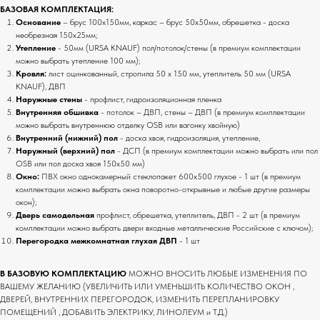
БАЗОВАЯ КОМПЛЕКТАЦИЯ:
Основание
– брус 100х150мм, каркас – брус 50х50мм, обрешетка - доска
необрезная 150х25мм;
Утепление
- 50мм (URSA KNAUF) пол/потолок/стены (в премиум комплектации
можно выбрать утепление 100 мм);
Кровля:
лист оцинкованный, стропила 50 х 150 мм, утеплитель 50 мм (URSA
KNAUF), ДВП
Наружные стены
- профлист, гидроизоляционная пленка
Внутренняя обшивка
- потолок – ДВП, стены – ДВП (в премиум комплектации
можно выбрать внутреннюю отделку OSB или вагонку хвойную)
Внутренний (нижний) пол
- доска хвоя, гидроизоляция, утепление,
Наружный (верхний) пол
- ДСП (в премиум комплектации можно выбрать или пол
OSB или пол доска хвоя 150х50 мм)
Окно:
ПВХ окно однокамерный стеклопакет 600х500 глухое - 1 шт (в премиум
комплектации можно выбрать окна поворотно-открывные и любые другие размеры
окон);
Дверь самодельная
профлист, обрешетка, утеплитель, ДВП - 2 шт (в премиум
комплектации можно выбрать двери входные металлические Российские с ключом);
Перегородка межкомнатная глухая ДВП
- 1 шт
В БАЗОВУЮ КОМПЛЕКТАЦИЮ
МОЖНО ВНОСИТЬ ЛЮБЫЕ ИЗМЕНЕНИЯ ПО
ВАШЕМУ ЖЕЛАНИЮ (УВЕЛИЧИТЬ ИЛИ УМЕНЬШИТЬ КОЛИЧЕСТВО ОКОН ,
ДВЕРЕЙ, ВНУТРЕННИХ ПЕРЕГОРОДОК, ИЗМЕНИТЬ ПЕРЕПЛАНИРОВКУ
ПОМЕЩЕНИЙ , ДОБАВИТЬ ЭЛЕКТРИКУ, ЛИНОЛЕУМ и Т.Д.)