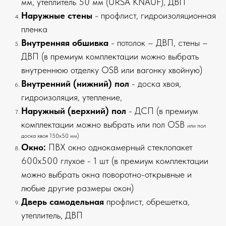
мм, утеплитель 50 мм (URSA KNAUF), ДВП
Наружные стены
- профлист, гидроизоляционная
пленка
Внутренняя обшивка
- потолок – ДВП, стены –
ДВП (в премиум комплектации можно выбрать
внутреннюю отделку OSB или вагонку хвойную)
Внутренний (нижний) пол
- доска хвоя,
гидроизоляция, утепление,
Наружный (верхний) пол
- ДСП (в премиум
комплектации можно выбрать или пол OSB
или пол
доска хвоя 150х50 мм)
Окно:
ПВХ окно однокамерный стеклопакет
600х500 глухое - 1 шт (в премиум комплектации
можно выбрать окна поворотно-открывные и
любые другие размеры окон)
Дверь самодельная
профлист, обрешетка,
утеплитель, ДВП