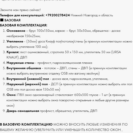
Звоните нам прямо сейчас!
Телефон для консультаций:
+79200278424
Нижний Новгород и область
🟥 БАЗОВАЯ
БАЗОВАЯ КОМПЛЕКТАЦИЯ:
Основание
– брус 100х150мм, каркас – брус 50х50мм, обрешетка - доска
необрезная 150х25мм;
Утепление
- (50мм) урса Кнауф пол/потолок/стены (в премиум комплектации можно
выбрать утепление 100 мм);
Кровля:
лист оцинкованный, стропила 50 х 150 мм, утеплитель 50 мм (URSA
KNAUF), ДВП
Наружные стены
- профлист, гидроизоляционная пленка
Внутренняя обшивка
- потолок – ДВП, стены – ДВП (в премиум комплектации
можно выбрать внутреннюю отделку OSB или вагонку хвойную)
Внутренний (нижний) пол
- доска хвоя, гидроизоляция, утепление,
Наружный (верхний) пол
- ДСП (в премиум комплектации можно выбрать или пол
OSB или пол доска хвоя 150х50 мм)
Окно:
ПВХ окно однокамерный стеклопакет 600х500 глухое - 1 шт (в премиум
комплектации можно выбрать окна поворотно-открывные и любые другие размеры
окон)
Дверь самодельная
профлист, обрешетка, утеплитель, ДВП
В БАЗОВУЮ КОМПЛЕКТАЦИЮ
МОЖНО ВНОСИТЬ ЛЮБЫЕ ИЗМЕНЕНИЯ ПО
ВАШЕМУ ЖЕЛАНИЮ (УВЕЛИЧИТЬ ИЛИ УМЕНЬШИТЬ КОЛИЧЕСТВО ОКОН ,