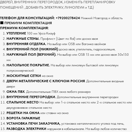
ДВЕРЕЙ, ВНУТРЕННИХ ПЕРЕГОРОДОК, ИЗМЕНИТЬ ПЕРЕПЛАНИРОВКУ
ПОМЕЩЕНИЙ , ДОБАВИТЬ ЭЛЕКТРИКУ, ЛИНОЛЕУМ и Т.Д.)
ТЕЛЕФОН ДЛЯ КОНСУЛЬТАЦИЙ:
+79200278424
Нижний Новгород и область
🟥 ПРЕМИУМ КОМПЛЕКТАЦИЯ
ПРЕМИУМ КОМПЛЕКТАЦИЯ:
УТЕПЛЕНИЕ
100 мм Урса Кнауф
НАРУЖНЫЕ СТЕНЫ.
Профлист (Цвет по Ral) или доска хвоя
ВНУТРЕННЯЯ ОТДЕЛКА.
На выбор
или OSB или Вагонка хвойная
ВНУТРЕННИЙ ПОЛ (НИЖНИЙ)
доска хвоя, утеплитель, гидроизоляция,
НАРУЖНЫЙ ПОЛ (ВЕРХНИЙ).
На выбор или OSB 15 мм или доска хвоя 50х150
мм
НАПОЛЬНОЕ ПОКРЫТИЕ.
На выбор или
линолеум бытовой или линолеум
полукоммерческий
МОСКИТНЫЕ СЕТКИ
на окна
ДВЕРИ МЕТАЛЛИЧЕСКИЕ С КЛЮЧОМ РОССИЯ
. Дополнительные входные
двери
ОКНА ПВХ
. Дополнительные ПВХ окна любого размера
ВНУТРЕННИЕ ПЕРЕГОРОДКИ.
Дополнительные внутренние перегородки
СПАЛЬНОЕ МЕСТО
На выбор: или 1-о спальное место или 2-х спальное место или
двухуровневое спальное место
РЕШЕТКИ НА ОКНА
или ставни на окна
ВОРОТА ГАРАЖНЫЕ
УСТАНОВКА ПЕЧИ ЗАКАЗЧИКА,
установка металлического уголка под печь,
РАЗВОДКА ЭЛЕКТРИКИ
наружная в кабельканале. На выбор любое количество