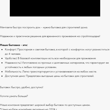
Мечтаете быстро построить дом - нужна бытовка для строителей дома.
Надежное и практичное решение для временного проживания на стройплощадке!
Наша бытовка - это:
Комфорт
:
Просторная и светлая бытовка, в которой с комфортом могут разместиться
до 4 человек.
Удобство
:
В базовой комплектации есть все необходимое для проживания:
Надежность
:
Изготовлена из прочных и долговечных материалов, что гарантирует ее
устойчивость к любым погодным условиям.
Мобильность: Легко транспортируется и устанавливается на любом месте.
Доступная цена: Предлагаем выгодные цены на бытовки для строителей.
Бытовки: быстро, удобно, доступно!
Хотите узнать больше?
Наша компания предлагает широкий выбор бытовок по доступным ценам.
*Цена на блок-контейнер актуальна на 2024 г.