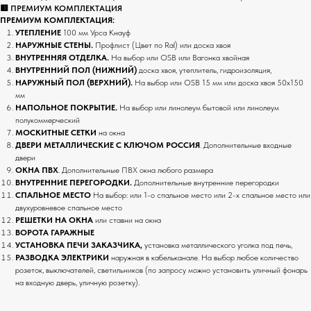
🟥 ПРЕМИУМ КОМПЛЕКТАЦИЯ
ПРЕМИУМ КОМПЛЕКТАЦИЯ:
УТЕПЛЕНИЕ
100 мм Урса Кнауф
НАРУЖНЫЕ СТЕНЫ.
Профлист (Цвет по Ral) или доска хвоя
ВНУТРЕННЯЯ ОТДЕЛКА.
На выбор
или OSB или Вагонка хвойная
ВНУТРЕННИЙ ПОЛ (НИЖНИЙ)
доска хвоя, утеплитель, гидроизоляция,
НАРУЖНЫЙ ПОЛ (ВЕРХНИЙ).
На выбор или OSB 15 мм или доска хвоя 50х150
мм
НАПОЛЬНОЕ ПОКРЫТИЕ.
На выбор или
линолеум бытовой или линолеум
полукоммерческий
МОСКИТНЫЕ СЕТКИ
на окна
ДВЕРИ МЕТАЛЛИЧЕСКИЕ С КЛЮЧОМ РОССИЯ
. Дополнительные входные
двери
ОКНА ПВХ
. Дополнительные ПВХ окна любого размера
ВНУТРЕННИЕ ПЕРЕГОРОДКИ.
Дополнительные внутренние перегородки
СПАЛЬНОЕ МЕСТО
На выбор: или 1-о спальное место или 2-х спальное место или
двухуровневое спальное место
РЕШЕТКИ НА ОКНА
или ставни на окна
ВОРОТА ГАРАЖНЫЕ
УСТАНОВКА ПЕЧИ ЗАКАЗЧИКА,
установка металлического уголка под печь,
РАЗВОДКА ЭЛЕКТРИКИ
наружная в кабельканале. На выбор любое количество
розеток, выключателей, светильников (по запросу можно установить уличный фонарь
на входную дверь, уличную розетку).