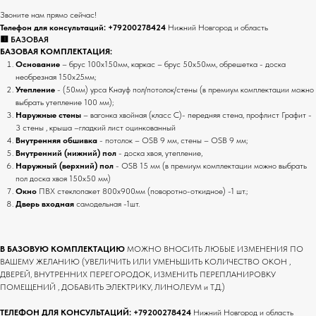
Звоните нам прямо сейчас!
Телефон для консультаций:
+79200278424
Нижний Новгород и область
🟥 БАЗОВАЯ
БАЗОВАЯ КОМПЛЕКТАЦИЯ:
Основание
– брус 100х150мм, каркас – брус 50х50мм, обрешетка - доска
необрезная 150х25мм;
Утепление
- (50мм) урса Кнауф пол/потолок/стены (в премиум комплектации можно
выбрать утепление 100 мм);
Наружные стены
– вагонка хвойная (класс С)- передняя стена, профлист Графит -
3 стены , крыша –гладкий лист оцинкованный
Внутренняя обшивка
- потолок – OSB 9 мм, стены – OSB 9 мм;
Внутренний (нижний) пол
- доска хвоя, утепление,
Наружный (верхний) пол
- OSB 15 мм (в премиум комплектации можно выбрать
пол доска хвоя 150х50 мм)
Окно
ПВХ стеклопакет 800х900мм (поворотно-откидное) -1 шт.;
Дверь входная
самодельная -1шт.
В БАЗОВУЮ КОМПЛЕКТАЦИЮ
МОЖНО ВНОСИТЬ ЛЮБЫЕ ИЗМЕНЕНИЯ ПО
ВАШЕМУ ЖЕЛАНИЮ (УВЕЛИЧИТЬ ИЛИ УМЕНЬШИТЬ КОЛИЧЕСТВО ОКОН ,
ДВЕРЕЙ, ВНУТРЕННИХ ПЕРЕГОРОДОК, ИЗМЕНИТЬ ПЕРЕПЛАНИРОВКУ
ПОМЕЩЕНИЙ , ДОБАВИТЬ ЭЛЕКТРИКУ, ЛИНОЛЕУМ и Т.Д.)
ТЕЛЕФОН ДЛЯ КОНСУЛЬТАЦИЙ:
+79200278424
Нижний Новгород и область