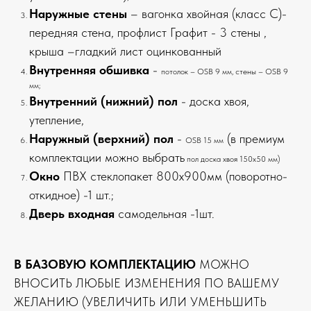
Наружные стены
– вагонка хвойная (класс С)-
передняя стена, профлист Графит - 3 стены ,
крыша –гладкий лист оцинкованный
Внутренняя обшивка
-
потолок – OSB 9 мм, стены – OSB 9
мм;
Внутренний (нижний) пол
- доска хвоя,
утепление,
Наружный (верхний) пол
-
(в премиум
OSB 15 мм
комплектации можно выбрать
пол доска хвоя 150х50 мм)
Окно
ПВХ стеклопакет 800х900мм (поворотно-
откидное) -1 шт.;
Дверь входная
самодельная -1шт.
В БАЗОВУЮ КОМПЛЕКТАЦИЮ
МОЖНО
ВНОСИТЬ ЛЮБЫЕ ИЗМЕНЕНИЯ ПО ВАШЕМУ
ЖЕЛАНИЮ (УВЕЛИЧИТЬ ИЛИ УМЕНЬШИТЬ