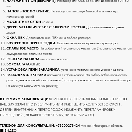
НАРУЖНЫЙ ПОЛ (ВЕРХНИЙ).
На выбор или OSB 15 мм или доска хвоя 50х150
мм
НАПОЛЬНОЕ ПОКРЫТИЕ.
На выбор или
линолеум бытовой или линолеум
полукоммерческий
МОСКИТНЫЕ СЕТКИ
на окна
ДВЕРИ МЕТАЛЛИЧЕСКИЕ С КЛЮЧОМ РОССИЯ
. Дополнительные входные
двери
ОКНА ПВХ
. Дополнительные ПВХ окна любого размера
ВНУТРЕННИЕ ПЕРЕГОРОДКИ.
Дополнительные внутренние перегородки
СПАЛЬНОЕ МЕСТО
На выбор: или 1-о спальное место или 2-х спальное место или
двухуровневое спальное место
РЕШЕТКИ НА ОКНА
или ставни на окна
ВОРОТА ГАРАЖНЫЕ
УСТАНОВКА ПЕЧИ ЗАКАЗЧИКА,
установка металлического уголка под печь,
РАЗВОДКА ЭЛЕКТРИКИ
наружная в кабельканале. На выбор любое количество
розеток, выключателей, светильников (по запросу можно установить уличный фонарь
на входную дверь, уличную розетку).
В ПРЕМИУМ КОМПЛЕКТАЦИЮ
МОЖНО ВНОСИТЬ ЛЮБЫЕ ИЗМЕНЕНИЯ ПО
ВАШЕМУ ЖЕЛАНИЮ (УВЕЛИЧИТЬ ИЛИ УМЕНЬШИТЬ КОЛИЧЕСТВО ОКОН ,
ДВЕРЕЙ, ВНУТРЕННИХ ПЕРЕГОРОДОК, ИЗМЕНИТЬ ПЕРЕПЛАНИРОВКУ
ПОМЕЩЕНИЙ , ДОБАВИТЬ ЭЛЕКТРИКУ, ЛИНОЛЕУМ и Т.Д.)
ТЕЛЕФОН ДЛЯ КОНСУЛЬТАЦИЙ:
+79200278424
Нижний Новгород и область
🟥 ВИДЕО