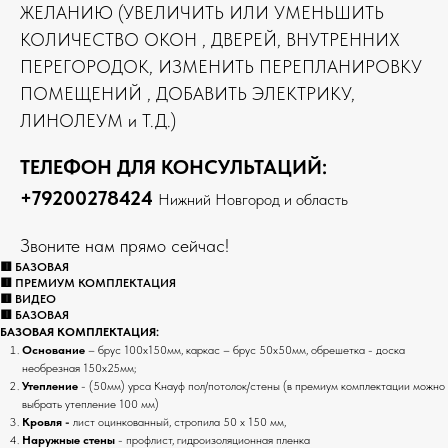
ЖЕЛАНИЮ (УВЕЛИЧИТЬ ИЛИ УМЕНЬШИТЬ
КОЛИЧЕСТВО ОКОН , ДВЕРЕЙ, ВНУТРЕННИХ
ПЕРЕГОРОДОК, ИЗМЕНИТЬ ПЕРЕПЛАНИРОВКУ
ПОМЕЩЕНИЙ , ДОБАВИТЬ ЭЛЕКТРИКУ,
ЛИНОЛЕУМ и Т.Д.)
ТЕЛЕФОН ДЛЯ КОНСУЛЬТАЦИЙ:
+79200278424
Нижний Новгород и область
Звоните нам прямо сейчас!
🟥 БАЗОВАЯ
🟥 ПРЕМИУМ КОМПЛЕКТАЦИЯ
🟥 ВИДЕО
🟥 БАЗОВАЯ
БАЗОВАЯ КОМПЛЕКТАЦИЯ:
Основание
– брус 100х150мм, каркас – брус 50х50мм, обрешетка - доска
необрезная 150х25мм;
Утепление
- (50мм) урса Кнауф пол/потолок/стены (в премиум комплектации можно
выбрать утепление 100 мм)
Кровля -
лист оцинкованный, стропила 50 х 150 мм,
Наружные стены
- профлист, гидроизоляционная пленка