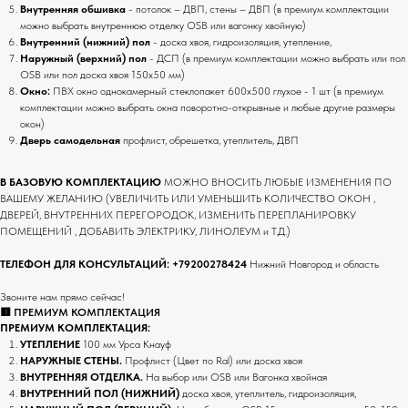
Внутренняя обшивка
- потолок – ДВП, стены – ДВП (в премиум комплектации
можно выбрать внутреннюю отделку OSB или вагонку хвойную)
Внутренний (нижний) пол
- доска хвоя, гидроизоляция, утепление,
Наружный (верхний) пол
- ДСП (в премиум комплектации можно выбрать или пол
OSB или пол доска хвоя 150х50 мм)
Окно:
ПВХ окно однокамерный стеклопакет 600х500 глухое - 1 шт (в премиум
комплектации можно выбрать окна поворотно-открывные и любые другие размеры
окон)
Дверь самодельная
профлист, обрешетка, утеплитель, ДВП
В БАЗОВУЮ КОМПЛЕКТАЦИЮ
МОЖНО ВНОСИТЬ ЛЮБЫЕ ИЗМЕНЕНИЯ ПО
ВАШЕМУ ЖЕЛАНИЮ (УВЕЛИЧИТЬ ИЛИ УМЕНЬШИТЬ КОЛИЧЕСТВО ОКОН ,
ДВЕРЕЙ, ВНУТРЕННИХ ПЕРЕГОРОДОК, ИЗМЕНИТЬ ПЕРЕПЛАНИРОВКУ
ПОМЕЩЕНИЙ , ДОБАВИТЬ ЭЛЕКТРИКУ, ЛИНОЛЕУМ и Т.Д.)
ТЕЛЕФОН ДЛЯ КОНСУЛЬТАЦИЙ:
+79200278424
Нижний Новгород и область
Звоните нам прямо сейчас!
🟥 ПРЕМИУМ КОМПЛЕКТАЦИЯ
ПРЕМИУМ КОМПЛЕКТАЦИЯ:
УТЕПЛЕНИЕ
100 мм Урса Кнауф
НАРУЖНЫЕ СТЕНЫ.
Профлист (Цвет по Ral) или доска хвоя
ВНУТРЕННЯЯ ОТДЕЛКА.
На выбор
или OSB или Вагонка хвойная
ВНУТРЕННИЙ ПОЛ (НИЖНИЙ)
доска хвоя, утеплитель, гидроизоляция,