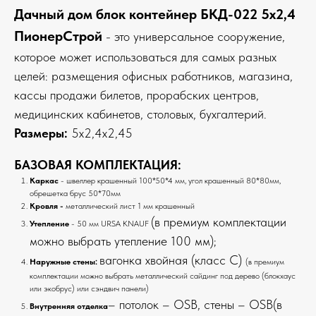
Дачный дом блок контейнер БКД-022 5х2,4
ПионерСтрой
- это универсальное сооружение,
которое может использоваться для самых разных
целей: размещения офисных работников, магазина,
кассы продажи билетов, прорабских центров,
медицинских кабинетов, столовых, бухгалтерий.
Размеры:
5х2,4х2,45
БАЗОВАЯ КОМПЛЕКТАЦИЯ:
Каркас
- швеллер крашенный 100*50*4 мм, угол крашенный 80*80мм,
обрешетка брус 50*70мм
Кровля -
металлический лист 1 мм крашенный
(в премиум комплектации
Утепление
- 50 мм URSA KNAUF
можно выбрать утепление 100 мм);
вагонка хвойная (класс С)
Наружные стены:
(в премиум
комплектации можно выбрать металлический сайдинг под дерево (блокхаус
или экобрус) или сэндвич панели)
– потолок – OSB, стены – OSB(в
Внутренняя отделка