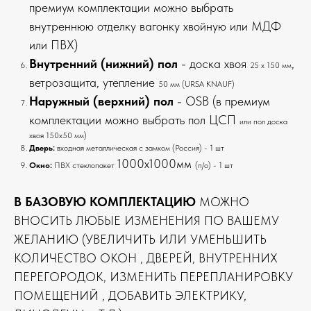
премиум комплектации можно выбрать
внутреннюю отделку вагонку хвойную или МДФ
или ПВХ)
Внутренний (нижний) пол
- доска хвоя
,
25 х 150 мм
ветрозащита, утепление
50 мм (URSA KNAUF)
Наружный (верхний) пол
- OSB (в премиум
комплектации можно выбрать пол ЦСП
или пол доска
хвоя 150х50 мм)
Дверь:
входная металлическая с замком (Россия) - 1 шт
1000х1000мм
Окно:
ПВХ стеклопакет
(п/о) - 1 шт
В БАЗОВУЮ КОМПЛЕКТАЦИЮ
МОЖНО
ВНОСИТЬ ЛЮБЫЕ ИЗМЕНЕНИЯ ПО ВАШЕМУ
ЖЕЛАНИЮ (УВЕЛИЧИТЬ ИЛИ УМЕНЬШИТЬ
КОЛИЧЕСТВО ОКОН , ДВЕРЕЙ, ВНУТРЕННИХ
ПЕРЕГОРОДОК, ИЗМЕНИТЬ ПЕРЕПЛАНИРОВКУ
ПОМЕЩЕНИЙ , ДОБАВИТЬ ЭЛЕКТРИКУ,