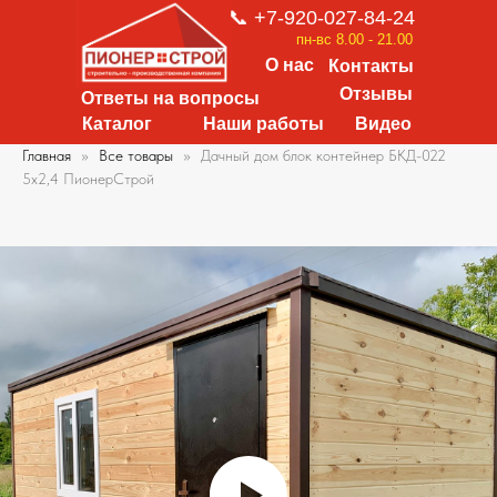
📞 +7-920-027-84-24
пн-вс 8.00 - 21.00
О нас
Контакты
Отзывы
Ответы на вопросы
Каталог
Наши работы
Видео
Главная
Все товары
Дачный дом блок контейнер БКД-022
5х2,4 ПионерСтрой