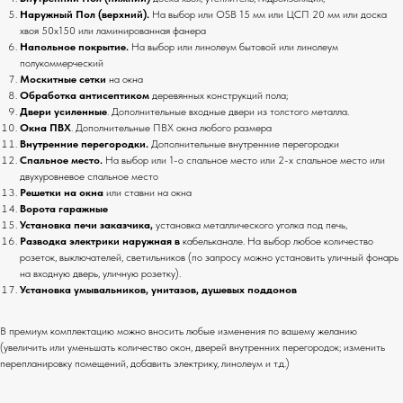
Наружный Пол (верхний).
На выбор или
OSB 15 мм или ЦСП 20 мм или доска
хвоя 50х150 или ламинированная фанера
Напольное покрытие.
На выбор или линолеум бытовой или линолеум
полукоммерческий
Москитные сетки
на окна
Обработка антисептиком
деревянных конструкций пола;
Двери усиленные
. Дополнительные входные двери из толстого металла.
Окна ПВХ
. Дополнительные ПВХ окна любого размера
Внутренние перегородки.
Дополнительные внутренние перегородки
Спальное место.
На выбор или
1-о спальное место или 2-х спальное место или
двухуровневое спальное место
Решетки на окна
или ставни на окна
Ворота гаражные
Установка печи заказчика,
установка металлического уголка под печь,
Разводка электрики наружная в
кабельканале. На выбор любое количество
розеток, выключателей, светильников (по запросу можно установить уличный фонарь
на входную дверь, уличную розетку).
Установка умывальников, унитазов, душевых поддонов
В премиум комплектацию можно вносить любые изменения по вашему желанию
(увеличить или уменьшать количество окон, дверей внутренних перегородок; изменить
перепланировку помещений, добавить электрику, линолеум и т.д.)