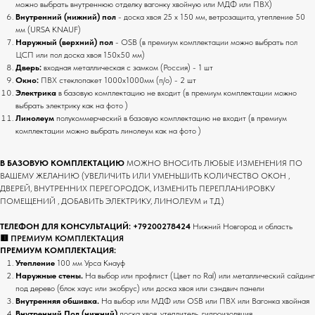
можно выбрать внутреннюю отделку вагонку хвойную или МДФ или ПВХ)
Внутренний (нижний) пол
- доска хвоя 25 х 150 мм, ветрозащита, утепление 50
мм (URSA KNAUF)
Наружный (верхний) пол
- OSB (в премиум комплектации можно выбрать пол
ЦСП или пол доска хвоя 150х50 мм)
Дверь:
входная металлическая с замком (Россия) - 1 шт
Окно:
ПВХ стеклопакет 1000х1000мм (п/о) - 2 шт
Электрика
в базовую комплектацию не входит (в премиум комплектации можно
выбрать электрику как на фото )
Линолеум
полукоммерческий в базовую комплектацию не входит (в премиум
комплектации можно выбрать линолеум как на фото )
В БАЗОВУЮ КОМПЛЕКТАЦИЮ
МОЖНО ВНОСИТЬ ЛЮБЫЕ ИЗМЕНЕНИЯ ПО
ВАШЕМУ ЖЕЛАНИЮ (УВЕЛИЧИТЬ ИЛИ УМЕНЬШИТЬ КОЛИЧЕСТВО ОКОН ,
ДВЕРЕЙ, ВНУТРЕННИХ ПЕРЕГОРОДОК, ИЗМЕНИТЬ ПЕРЕПЛАНИРОВКУ
ПОМЕЩЕНИЙ , ДОБАВИТЬ ЭЛЕКТРИКУ, ЛИНОЛЕУМ и Т.Д.)
ТЕЛЕФОН ДЛЯ КОНСУЛЬТАЦИЙ:
+79200278424
Нижний Новгород и область
🟥 ПРЕМИУМ КОМПЛЕКТАЦИЯ
ПРЕМИУМ КОМПЛЕКТАЦИЯ:
Утепление
100 мм Урса Кнауф
Наружные стены.
На выбор или профлист (Цвет по Ral) или металлический сайдинг
под дерево (блок хаус или экобрус) или доска хвоя или сэндвич панели
Внутренняя обшивка.
На выбор или
МДФ или OSB или ПВХ или Вагонка хвойная
Внутренний Пол (нижний)
доска хвоя, утеплитель, гидроизоляция,