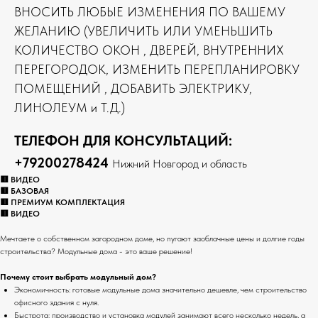
ВНОСИТЬ ЛЮБЫЕ ИЗМЕНЕНИЯ ПО ВАШЕМУ
ЖЕЛАНИЮ (УВЕЛИЧИТЬ ИЛИ УМЕНЬШИТЬ
КОЛИЧЕСТВО ОКОН , ДВЕРЕЙ, ВНУТРЕННИХ
ПЕРЕГОРОДОК, ИЗМЕНИТЬ ПЕРЕПЛАНИРОВКУ
ПОМЕЩЕНИЙ , ДОБАВИТЬ ЭЛЕКТРИКУ,
ЛИНОЛЕУМ и Т.Д.)
ТЕЛЕФОН ДЛЯ КОНСУЛЬТАЦИЙ:
+79200278424
Нижний Новгород и область
🟥 ВИДЕО
🟥 БАЗОВАЯ
🟥 ПРЕМИУМ КОМПЛЕКТАЦИЯ
🟥 ВИДЕО
Мечтаете о собственном загородном доме, но пугают заоблачные цены и долгие годы
строительства? Модульные дома - это ваше решение!
Почему стоит выбрать модульный дом?
Экономичность: готовые модульные дома значительно дешевле, чем строительство
офисного здания с нуля.
Быстрота: производство и установка модулей занимают всего несколько недель, а