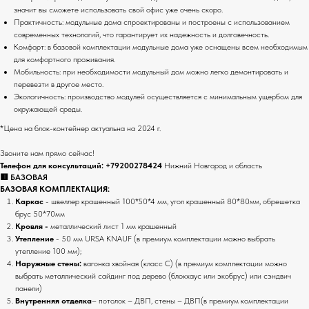
значит вы сможете использовать свой офис уже очень скоро.
Практичность: модульные дома спроектированы и построены с использованием
современных технологий, что гарантирует их надежность и долговечность.
Комфорт: в базовой комплектации модульные дома уже оснащены всем необходимым
для комфортного проживания.
Мобильность: при необходимости модульный дом можно легко демонтировать и
перевезти в другое место.
Экологичность: производство модулей осуществляется с минимальным ущербом для
окружающей среды.
*Цена на блок-контейнер актуальна на 2024 г.
Звоните нам прямо сейчас!
Телефон для консультаций:
+79200278424
Нижний Новгород и область
🟥 БАЗОВАЯ
БАЗОВАЯ КОМПЛЕКТАЦИЯ:
Каркас
- швеллер крашенный 100*50*4 мм, угол крашенный 80*80мм, обрешетка
брус 50*70мм
Кровля -
металлический лист 1 мм крашенный
Утепление
- 50 мм URSA KNAUF (в премиум комплектации можно выбрать
утепление 100 мм);
Наружные стены:
вагонка хвойная (класс С) (в премиум комплектации можно
выбрать металлический сайдинг под дерево (блокхаус или экобрус) или сэндвич
панели)
Внутренняя отделка
– потолок – ДВП, стены – ДВП(в премиум комплектации