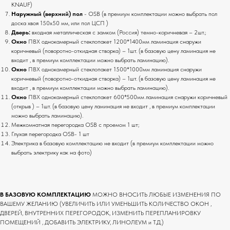
KNAUF)
Наружный (верхний) пол
- OSB (в премиум комплектации можно выбрать пол
доска хвоя 150х50 мм, или пол ЦСП )
Дверь:
входная металлическая с замком (Россия) темно-коричневая – 2шт.;
Окно
ПВХ однокамерный стеклопакет 1200*1400мм ламинация снаружи
коричневый (поворотно-откидная створка) – 1шт. (в базовую цену ламинация не
входит , в премиум комплектации можно выбрать ламинацию).
Окно
ПВХ однокамерный стеклопакет 1500*1000мм ламинация снаружи
коричневый (поворотно-откидная створка) – 1шт. (в базовую цену ламинация не
входит , в премиум комплектации можно выбрать ламинацию).
Окно
ПВХ однокамерный стеклопакет 600*500мм ламинация снаружи коричневый
(открыв ) – 1шт. (в базовую цену ламинация не входит , в премиум комплектации
можно выбрать ламинацию).
Межкомнатная перегородка OSB с проемом 1 шт;
Глухая перегородка OSB- 1 шт
Электрика в базовую комплектацию не входит (в премиум комплектации можно
выбрать электрику как на фото)
В БАЗОВУЮ КОМПЛЕКТАЦИЮ
МОЖНО ВНОСИТЬ ЛЮБЫЕ ИЗМЕНЕНИЯ ПО
ВАШЕМУ ЖЕЛАНИЮ (УВЕЛИЧИТЬ ИЛИ УМЕНЬШИТЬ КОЛИЧЕСТВО ОКОН ,
ДВЕРЕЙ, ВНУТРЕННИХ ПЕРЕГОРОДОК, ИЗМЕНИТЬ ПЕРЕПЛАНИРОВКУ
ПОМЕЩЕНИЙ , ДОБАВИТЬ ЭЛЕКТРИКУ, ЛИНОЛЕУМ и Т.Д.)