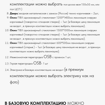
комплектации можно выбрать
пол доска хвоя 150х50 мм, или
пол ЦСП )
Дверь:
входная металлическая с замком (Россия) темно-коричневая – 2шт.;
Окно
ПВХ однокамерный стеклопакет 1200*1400мм ламинация снаружи
коричневый (поворотно-откидная створка) – 1шт. (в базовую цену ламинация
не входит , в премиум комплектации можно выбрать ламинацию).
Окно
ПВХ однокамерный стеклопакет 1500*1000мм ламинация снаружи
коричневый (поворотно-откидная створка) – 1шт. (в базовую цену ламинация
не входит , в премиум комплектации можно выбрать ламинацию).
Окно
ПВХ однокамерный стеклопакет 600*500мм ламинация снаружи
коричневый (открыв ) – 1шт. (в базовую цену ламинация не входит , в премиум
комплектации можно выбрать ламинацию).
OSB
Межкомнатная перегородка
с проемом 1 шт;
OSB
Глухая перегородка
- 1 шт
(в премиум
Электрика в базовую комплектацию не входит
комплектации можно выбрать электрику как на
фото)
В БАЗОВУЮ КОМПЛЕКТАЦИЮ
МОЖНО