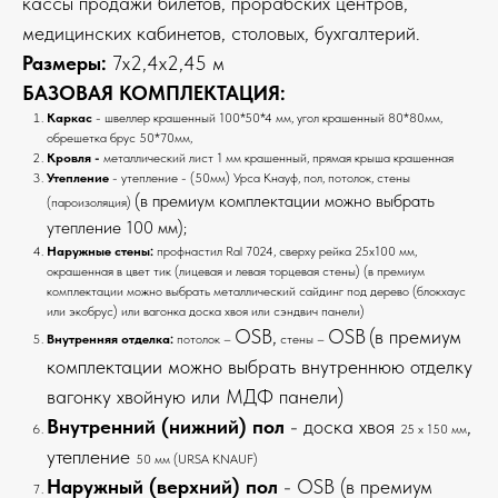
кассы продажи билетов, прорабских центров,
медицинских кабинетов, столовых, бухгалтерий.
Размеры:
7х2,4х2,45 м
БАЗОВАЯ КОМПЛЕКТАЦИЯ:
Каркас
- швеллер крашенный 100*50*4 мм, угол крашенный 80*80мм,
обрешетка брус 50*70мм,
Кровля -
металлический лист 1 мм крашенный, прямая крыша крашенная
Утепление
- утепление - (50мм) Урса Кнауф, пол, потолок, стены
(в премиум комплектации можно выбрать
(пароизоляция)
утепление 100 мм);
Наружные стены:
профнастил Ral 7024, сверху рейка 25х100 мм,
окрашенная в цвет тик (лицевая и левая торцевая стены) (в премиум
комплектации можно выбрать металлический сайдинг под дерево (блокхаус
или экобрус) или вагонка доска хвоя или сэндвич панели)
OSB,
OSB
(в премиум
Внутренняя отделка:
потолок –
стены –
комплектации можно выбрать внутреннюю отделку
вагонку хвойную или МДФ панели)
Внутренний (нижний) пол
- доска хвоя
,
25 х 150 мм
утепление
50 мм (URSA KNAUF)
Наружный (верхний) пол
- OSB (в премиум