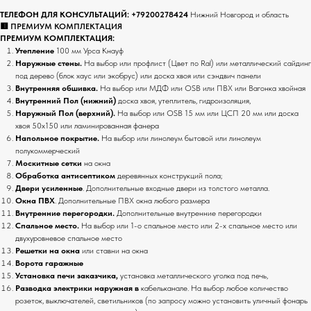
ТЕЛЕФОН ДЛЯ КОНСУЛЬТАЦИЙ:
+79200278424
Нижний Новгород и область
🟥 ПРЕМИУМ КОМПЛЕКТАЦИЯ
ПРЕМИУМ КОМПЛЕКТАЦИЯ:
Утепление
100 мм Урса Кнауф
Наружные стены.
На выбор или профлист (Цвет по Ral) или металлический сайдинг
под дерево (блок хаус или экобрус) или доска хвоя или сэндвич панели
Внутренняя обшивка.
На выбор или
МДФ или OSB или ПВХ или Вагонка хвойная
Внутренний Пол (нижний)
доска хвоя, утеплитель, гидроизоляция,
Наружный Пол (верхний).
На выбор или
OSB 15 мм или ЦСП 20 мм или доска
хвоя 50х150 или ламинированная фанера
Напольное покрытие.
На выбор или линолеум бытовой или линолеум
полукоммерческий
Москитные сетки
на окна
Обработка антисептиком
деревянных конструкций пола;
Двери усиленные
. Дополнительные входные двери из толстого металла.
Окна ПВХ
. Дополнительные ПВХ окна любого размера
Внутренние перегородки.
Дополнительные внутренние перегородки
Спальное место.
На выбор или
1-о спальное место или 2-х спальное место или
двухуровневое спальное место
Решетки на окна
или ставни на окна
Ворота гаражные
Установка печи заказчика,
установка металлического уголка под печь,
Разводка электрики наружная в
кабельканале. На выбор любое количество
розеток, выключателей, светильников (по запросу можно установить уличный фонарь