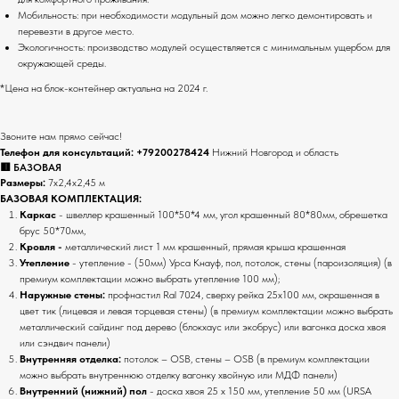
Мобильность: при необходимости модульный дом можно легко демонтировать и
перевезти в другое место.
Экологичность: производство модулей осуществляется с минимальным ущербом для
окружающей среды.
*Цена на блок-контейнер актуальна на 2024 г.
Звоните нам прямо сейчас!
Телефон для консультаций:
+79200278424
Нижний Новгород и область
🟥 БАЗОВАЯ
Размеры:
7х2,4х2,45 м
БАЗОВАЯ КОМПЛЕКТАЦИЯ:
Каркас
- швеллер крашенный 100*50*4 мм, угол крашенный 80*80мм, обрешетка
брус 50*70мм,
Кровля -
металлический лист 1 мм крашенный, прямая крыша крашенная
Утепление
- утепление - (50мм) Урса Кнауф, пол, потолок, стены (пароизоляция) (в
премиум комплектации можно выбрать утепление 100 мм);
Наружные стены:
профнастил Ral 7024, сверху рейка 25х100 мм, окрашенная в
цвет тик (лицевая и левая торцевая стены) (в премиум комплектации можно выбрать
металлический сайдинг под дерево (блокхаус или экобрус) или вагонка доска хвоя
или сэндвич панели)
Внутренняя отделка:
потолок – OSB, стены – OSB (в премиум комплектации
можно выбрать внутреннюю отделку вагонку хвойную или МДФ панели)
Внутренний (нижний) пол
- доска хвоя 25 х 150 мм, утепление 50 мм (URSA