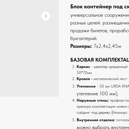
Блок контейнер под 
универсальное сооружение
разных целей: размещения
продажи билетов, прорабск
бухгалтерий.
Размеры:
7х2,4х2,45м
БАЗОВАЯ КОМПЛЕКТАЦ
Каркас
- швеллер крашенный 
50*70мм
Кровля -
металлический лист 
Утепление
- 50 мм URSA KN
утепление 100 мм);
Наружные стены:
профнастил
премиум комплектации можно в
сайдинг под дерево (блокхаус 
Внутренняя отделка:
потоло
можно выбрать внутрен