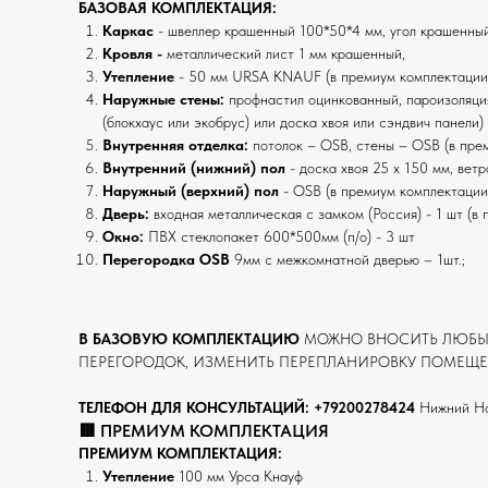
БАЗОВАЯ КОМПЛЕКТАЦИЯ:
Каркас
- швеллер крашенный 100*50*4 мм, угол крашенны
Кровля -
металлический лист 1 мм крашенный,
Утепление
- 50 мм URSA KNAUF (в премиум комплектации 
Наружные стены:
профнастил оцинкованный, пароизоляци
(блокхаус или экобрус) или доска хвоя или сэндвич панели)
Внутренняя отделка:
потолок – OSB, стены – OSB (в пре
Внутренний (нижний) пол
- доска хвоя 25 х 150 мм, ве
Наружный (верхний) пол
- OSB (в премиум комплектации
Дверь:
входная металлическая с замком (Россия) - 1 шт (в
Окно:
ПВХ стеклопакет 600*500мм (п/о) - 3 шт
Перегородка OSB
9мм с межкомнатной дверью – 1шт.;
В БАЗОВУЮ КОМПЛЕКТАЦИЮ
МОЖНО ВНОСИТЬ ЛЮБЫЕ
ПЕРЕГОРОДОК, ИЗМЕНИТЬ ПЕРЕПЛАНИРОВКУ ПОМЕЩЕНИ
ТЕЛЕФОН ДЛЯ КОНСУЛЬТАЦИЙ:
+79200278424
Нижний Но
🟥 ПРЕМИУМ КОМПЛЕКТАЦИЯ
ПРЕМИУМ КОМПЛЕКТАЦИЯ:
Утепление
100 мм Урса Кнауф