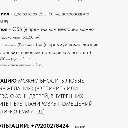
 пол
- доска хвоя
, ветрозащита,
25 х 150 мм
AUF)
пол
- OSB (в премиум комплектации можно
л доска хвоя 150х50 мм)
(в премиум комплектации
 с замком (Россия) - 1 шт
тановить доводчик на дверь как на фото )
00мм (п/о) - 3 шт
комнатной дверью – 1шт.;
ТАЦИЮ
МОЖНО ВНОСИТЬ ЛЮБЫЕ
МУ ЖЕЛАНИЮ (УВЕЛИЧИТЬ ИЛИ
ВО ОКОН , ДВЕРЕЙ, ВНУТРЕННИХ
ИТЬ ПЕРЕПЛАНИРОВКУ ПОМЕЩЕНИЙ ,
ЛИНОЛЕУМ и Т.Д.)
УЛЬТАЦИЙ:
+79200278424
Нижний