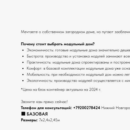
Мечтаете о собственном загородном доме, но пугают заоблачн
Почему стоит выбрать модульный дом?
Экономичность: готовые модульные дома значительно дешевл
Быстрота: производство и установка модулей занимают всег
Практичность: модульные дома спроектированы и построены
Комфорт: в базовой комплектации модульные дома уже осн
Мобильность: при необходимости модульный дом можно легк
Экологичность: производство модулей осуществляется с м
*Цена на блок-контейнер актуальна на 2024 г.
Звоните нам прямо сейчас!
Телефон для консультаций:
+79200278424
Нижний Новгород
🟥 БАЗОВАЯ
Размеры:
7х2,4х2,45м