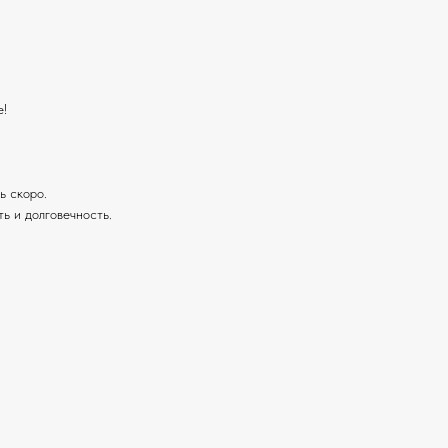
е!
ь скоро.
ь и долговечность.