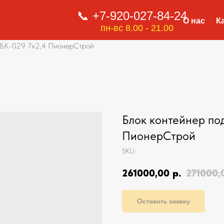
📞 +7-920-027-84-24
О нас
К
пн-вс 8.00 - 21.00
д БК-029 7х2,4 ПионерСтрой
Блок контейнер по
ПионерСтрой
SKU:
261000,00
р.
271000,
Оставить заявку