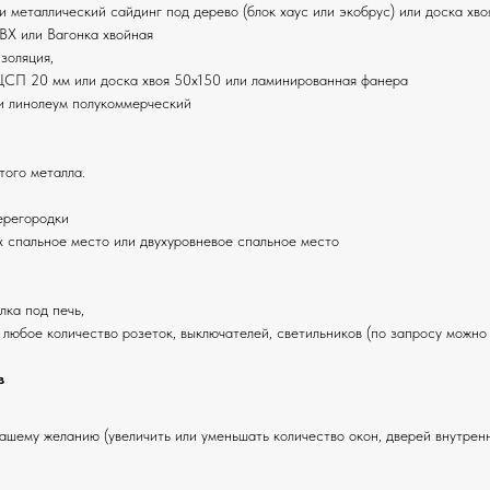
и металлический сайдинг под дерево (блок хаус или экобрус) или доска хво
Х или Вагонка хвойная
изоляция,
ЦСП 20 мм или доска хвоя 50х150 или ламинированная фанера
и линолеум полукоммерческий
того металла.
ерегородки
х спальное место или двухуровневое спальное место
лка под печь,
любое количество розеток, выключателей, светильников (по запросу можно
в
шему желанию (увеличить или уменьшать количество окон, дверей внутрен