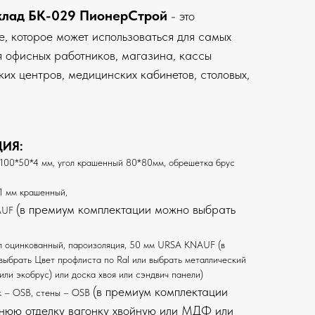
склад БК-029 ПионерСтрой
- это
, которое может использоваться для самых
 офисных работников, магазина, кассы
их центров, медицинских кабинетов, столовых,
ИЯ:
100*50*4 мм, угол крашенный 80*80мм, обрешетка брус
1 мм крашенный,
(в премиум комплектации можно выбрать
AUF
 оцинкованный, пароизоляция, 50 мм URSA KNAUF (в
ыбрать Цвет профлиста по Ral или выбрать металлический
или экобрус) или доска хвоя или сэндвич панели)
(в премиум комплектации
к – OSB, стены – OSB
нюю отделку вагонку хвойную или МДФ или