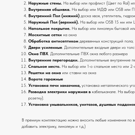
Наружные стены.
На выбор или профлист (Цвет по Ral) ил
Внутренняя обшивка.
На выбор или
МДФ или OSB или ПВ
Внутренний Пол (нижний)
доска хвоя, утеплитель, гидро
Наружный Пол (верхний).
На выбор или
OSB 15 мм или 
Напольное покрытие.
На выбор или линолеум бытовой ил
Москитные сетки
на окна
Обработка антисептиком
деревянных конструкций пола;
Двери усиленные
. Дополнительные входные двери из толс
Окна ПВХ
. Дополнительные ПВХ окна любого размера
Внутренние перегородки.
Дополнительные внутренние п
Спальное место.
На выбор или
1-о спальное место или 2-
Решетки на окна
или ставни на окна
Ворота гаражные
Установка печи заказчика,
установка металлического уго
Разводка электрики наружная в
кабельканале. На выбор 
розетку).
Установка умывальников, унитазов, душевых поддоно
В премиум комплектацию можно вносить любые изменения по ва
добавить электрику, линолеум и т.д.)