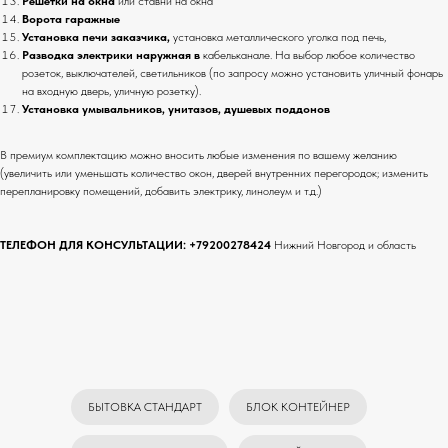
Решетки на окна
или ставни на окна
Ворота гаражные
Установка печи заказчика,
установка металлического уголка под печь,
Разводка электрики наружная в
кабельканале. На выбор любое количество
розеток, выключателей, светильников (по запросу можно установить уличный фонарь
на входную дверь, уличную розетку).
Установка умывальников, унитазов, душевых поддонов
В премиум комплектацию можно вносить любые изменения по вашему желанию
(увеличить или уменьшать количество окон, дверей внутренних перегородок; изменить
перепланировку помещений, добавить электрику, линолеум и т.д.)
ТЕЛЕФОН ДЛЯ КОНСУЛЬТАЦИИ:
+79200278424
Нижний Новгород и область
БЫТОВКА СТАНДАРТ
БЛОК КОНТЕЙНЕР