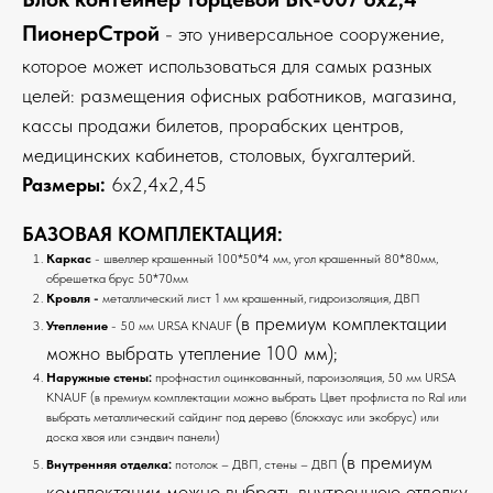
ПионерСтрой
- это универсальное сооружение,
которое может использоваться для самых разных
целей: размещения офисных работников, магазина,
кассы продажи билетов, прорабских центров,
медицинских кабинетов, столовых, бухгалтерий.
Размеры:
6х2,4х2,45
БАЗОВАЯ КОМПЛЕКТАЦИЯ:
Каркас
- швеллер крашенный 100*50*4 мм, угол крашенный 80*80мм,
обрешетка брус 50*70мм
Кровля -
металлический лист 1 мм крашенный, гидроизоляция, ДВП
(в премиум комплектации
Утепление
- 50 мм URSA KNAUF
можно выбрать утепление 100 мм);
Наружные стены:
профнастил оцинкованный, пароизоляция, 50 мм URSA
KNAUF (в премиум комплектации можно выбрать Цвет профлиста по Ral или
выбрать металлический сайдинг под дерево (блокхаус или экобрус) или
доска хвоя или сэндвич панели)
(в премиум
Внутренняя отделка:
потолок – ДВП, стены – ДВП
комплектации можно выбрать внутреннюю отделку