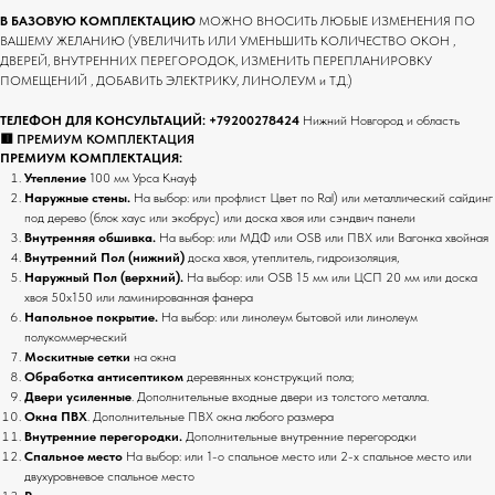
В БАЗОВУЮ КОМПЛЕКТАЦИЮ
МОЖНО ВНОСИТЬ ЛЮБЫЕ ИЗМЕНЕНИЯ ПО
ВАШЕМУ ЖЕЛАНИЮ (УВЕЛИЧИТЬ ИЛИ УМЕНЬШИТЬ КОЛИЧЕСТВО ОКОН ,
ДВЕРЕЙ, ВНУТРЕННИХ ПЕРЕГОРОДОК, ИЗМЕНИТЬ ПЕРЕПЛАНИРОВКУ
ПОМЕЩЕНИЙ , ДОБАВИТЬ ЭЛЕКТРИКУ, ЛИНОЛЕУМ и Т.Д.)
ТЕЛЕФОН ДЛЯ КОНСУЛЬТАЦИЙ:
+79200278424
Нижний Новгород и область
🟥 ПРЕМИУМ КОМПЛЕКТАЦИЯ
ПРЕМИУМ КОМПЛЕКТАЦИЯ:
Утепление
100 мм Урса Кнауф
Наружные стены.
На выбор: или профлист Цвет по Ral) или металлический сайдинг
под дерево (блок хаус или экобрус) или доска хвоя или сэндвич панели
Внутренняя обшивка.
На выбор: или МДФ или OSB или ПВХ или Вагонка хвойная
Внутренний Пол (нижний)
доска хвоя, утеплитель, гидроизоляция,
Наружный Пол (верхний).
На выбор: или OSB 15 мм или ЦСП 20 мм или доска
хвоя 50х150 или ламинированная фанера
Напольное покрытие.
На выбор: или линолеум бытовой или линолеум
полукоммерческий
Москитные сетки
на окна
Обработка антисептиком
деревянных конструкций пола;
Двери усиленные
. Дополнительные входные двери из толстого металла.
Окна ПВХ
. Дополнительные ПВХ окна любого размера
Внутренние перегородки.
Дополнительные внутренние перегородки
Спальное место
На выбор: или 1-о спальное место или 2-х спальное место или
двухуровневое спальное место