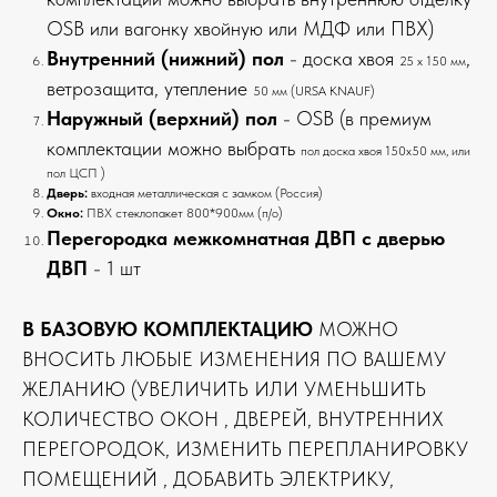
OSB или вагонку хвойную или МДФ или ПВХ)
Внутренний (нижний) пол
- доска хвоя
,
25 х 150 мм
ветрозащита, утепление
50 мм (URSA KNAUF)
Наружный (верхний) пол
- OSB (в премиум
комплектации можно выбрать
пол доска хвоя 150х50 мм, или
пол ЦСП )
Дверь:
входная металлическая с замком (Россия)
Окно:
ПВХ стеклопакет 800*900мм (п/о)
Перегородка межкомнатная ДВП
с дверью
ДВП
- 1 шт
В БАЗОВУЮ КОМПЛЕКТАЦИЮ
МОЖНО
ВНОСИТЬ ЛЮБЫЕ ИЗМЕНЕНИЯ ПО ВАШЕМУ
ЖЕЛАНИЮ (УВЕЛИЧИТЬ ИЛИ УМЕНЬШИТЬ
КОЛИЧЕСТВО ОКОН , ДВЕРЕЙ, ВНУТРЕННИХ
ПЕРЕГОРОДОК, ИЗМЕНИТЬ ПЕРЕПЛАНИРОВКУ
ПОМЕЩЕНИЙ , ДОБАВИТЬ ЭЛЕКТРИКУ,