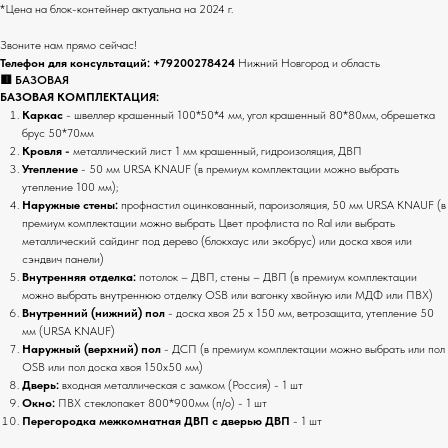
*Цена на блок-контейнер актуальна на 2024 г.
Звоните нам прямо сейчас!
Телефон для консультаций:
+79200278424
Нижний Новгород и область
🟥 БАЗОВАЯ
БАЗОВАЯ КОМПЛЕКТАЦИЯ:
Каркас
- швеллер крашенный 100*50*4 мм, угол крашенный 80*80мм, обрешетка
брус 50*70мм
Кровля -
металлический лист 1 мм крашенный, гидроизоляция, ДВП
Утепление
- 50 мм URSA KNAUF (в премиум комплектации можно выбрать
утепление 100 мм);
Наружные стены:
профнастил оцинкованный, пароизоляция, 50 мм URSA KNAUF (в
премиум комплектации можно выбрать Цвет профлиста по Ral или выбрать
металлический сайдинг под дерево (блокхаус или экобрус) или доска хвоя или
сэндвич панели)
Внутренняя отделка:
потолок – ДВП, стены – ДВП (в премиум комплектации
можно выбрать внутреннюю отделку OSB или вагонку хвойную или МДФ или ПВХ)
Внутренний (нижний) пол
- доска хвоя 25 х 150 мм, ветрозащита, утепление 50
мм (URSA KNAUF)
Наружный (верхний) пол
- ДСП (в премиум комплектации можно выбрать или пол
OSB или пол доска хвоя 150х50 мм)
Дверь:
входная металлическая с замком (Россия) - 1 шт
Окно:
ПВХ стеклопакет 800*900мм (п/о) - 1 шт
Перегородка межкомнатная ДВП
с дверью ДВП
- 1 шт