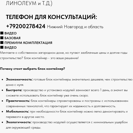
ЛИНОЛЕУМ и Т.Д.)
ТЕЛЕФОН ДЛЯ КОНСУЛЬТАЦИЙ:
+79200278424
Нижний Новгород и область
🟥 ВИДЕО
🟥 БАЗОВАЯ
🟥 ПРЕМИУМ КОМПЛЕКТАЦИЯ
🟥 ВИДЕО
Мечтаете о собственном загородном доме, но пугают заоблачные цены и долгие годы
строительства? Блок контейнер - это ваше решение!
Почему стоит выбрать блок контейнер?
Экономичность:
готовые блок контейнеры значительно дешевле, чем строительство
дома с нуля.
Быстрота:
производство и установка модулей занимают всего 1 день, а значит вы
сможете использовать блок контейнер уже очень скоро.
Практичность:
блок контейнеры спроектированы и построены с использованием
современных технологий, что гарантирует их надежность и долговечность.
Мобильность:
при необходимости блок контейнер можно легко демонтировать и
перевезти в другое место.
Экологичность:
производство модулей осуществляется с минимальным ущербом
для окружающей среды.