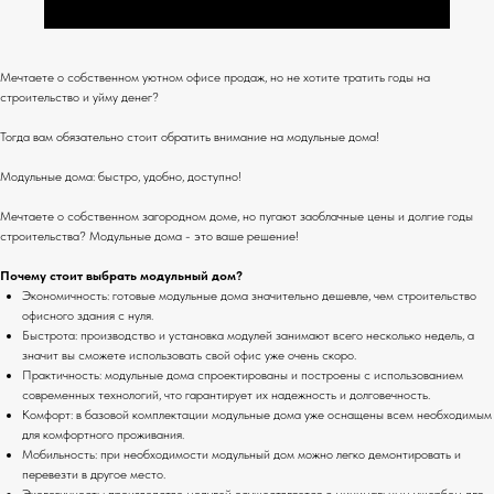
Мечтаете о собственном уютном офисе продаж, но не хотите тратить годы на
строительство и уйму денег?
Тогда вам обязательно стоит обратить внимание на модульные дома!
Модульные дома: быстро, удобно, доступно!
Мечтаете о собственном загородном доме, но пугают заоблачные цены и долгие годы
строительства? Модульные дома - это ваше решение!
Почему стоит выбрать модульный дом?
Экономичность: готовые модульные дома значительно дешевле, чем строительство
офисного здания с нуля.
Быстрота: производство и установка модулей занимают всего несколько недель, а
значит вы сможете использовать свой офис уже очень скоро.
Практичность: модульные дома спроектированы и построены с использованием
современных технологий, что гарантирует их надежность и долговечность.
Комфорт: в базовой комплектации модульные дома уже оснащены всем необходимым
для комфортного проживания.
Мобильность: при необходимости модульный дом можно легко демонтировать и
перевезти в другое место.
Экологичность: производство модулей осуществляется с минимальным ущербом для