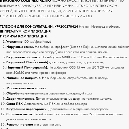
В БАЗОВУЮ КОМПЛЕКТАЦИЮ
МОЖНО ВНОСИТЬ ЛЮБЫЕ ИЗМЕНЕНИЯ ПО
ВАШЕМУ ЖЕЛАНИЮ (УВЕЛИЧИТЬ ИЛИ УМЕНЬШИТЬ КОЛИЧЕСТВО ОКОН ,
ДВЕРЕЙ, ВНУТРЕННИХ ПЕРЕГОРОДОК, ИЗМЕНИТЬ ПЕРЕПЛАНИРОВКУ
ПОМЕЩЕНИЙ , ДОБАВИТЬ ЭЛЕКТРИКУ, ЛИНОЛЕУМ и Т.Д.)
ТЕЛЕФОН ДЛЯ КОНСУЛЬТАЦИЙ:
+79200278424
Нижний Новгород и область
🟥 ПРЕМИУМ КОМПЛЕКТАЦИЯ
ПРЕМИУМ КОМПЛЕКТАЦИЯ:
Утепление
100 мм Урса Кнауф
Наружные стены.
На выбор или профлист (Цвет по Ral) или металлический сайдинг
под дерево (блок хаус или экобрус) или доска хвоя или сэндвич панели
Внутренняя обшивка.
На выбор или
МДФ или OSB или ПВХ или Вагонка хвойная
Внутренний Пол (нижний)
доска хвоя, утеплитель, гидроизоляция,
Наружный Пол (верхний).
На выбор или
OSB 15 мм или ЦСП 20 мм или доска
хвоя 50х150 или ламинированная фанера
Напольное покрытие.
На выбор или линолеум бытовой или линолеум
полукоммерческий
Москитные сетки
на окна
Обработка антисептиком
деревянных конструкций пола;
Двери усиленные
. Дополнительные входные двери из толстого металла.
Окна ПВХ
. Дополнительные ПВХ окна любого размера
Внутренние перегородки.
Дополнительные внутренние перегородки
Спальное место.
На выбор или
1-о спальное место или 2-х спальное место или
двухуровневое спальное место
Решетки на окна
или ставни на окна