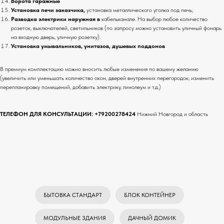
Ворота гаражные
Установка печи заказчика,
установка металлического уголка под печь,
Разводка электрики наружная в
кабельканале. На выбор любое количество
розеток, выключателей, светильников (по запросу можно установить уличный фонарь
на входную дверь, уличную розетку).
Установка умывальников, унитазов, душевых поддонов
В премиум комплектацию можно вносить любые изменения по вашему желанию
(увеличить или уменьшать количество окон, дверей внутренних перегородок; изменить
перепланировку помещений, добавить электрику, линолеум и т.д.)
ТЕЛЕФОН ДЛЯ КОНСУЛЬТАЦИИ:
+79200278424
Нижний Новгород и область
БЫТОВКА СТАНДАРТ
БЛОК КОНТЕЙНЕР
МОДУЛЬНЫЕ ЗДАНИЯ
ДАЧНЫЙ ДОМИК