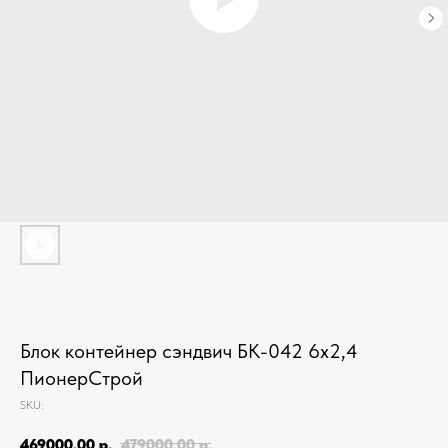
Блок контейнер сэндвич БК-042 6х2,4
ПионерСтрой
SKU:
469000,00
р.
479000,00
р.