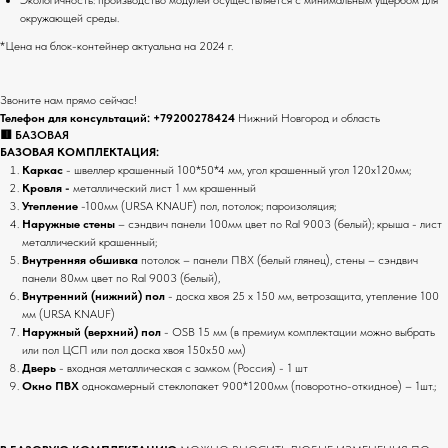
окружающей среды.
*Цена на блок-контейнер актуальна на 2024 г.
Звоните нам прямо сейчас!
Телефон для консультаций:
+79200278424
Нижний Новгород и область
🟥 БАЗОВАЯ
БАЗОВАЯ КОМПЛЕКТАЦИЯ:
Каркас
- швеллер крашенный 100*50*4 мм, угол крашенный угол 120х120мм;
Кровля -
металлический лист 1 мм крашенный
Утепление
-100мм (URSA KNAUF) пол, потолок; пароизоляция;
Наружные стены
– сэндвич панели 100мм цвет по Ral 9003 (белый); крыша - лист
металлический крашенный;
Внутренняя обшивка
потолок – панели ПВХ (белый глянец), стены – сэндвич
панели 80мм цвет по Ral 9003 (белый),
Внутренний (нижний) пол
- доска хвоя 25 х 150 мм, ветрозащита, утепление 100
мм (URSA KNAUF)
Наружный (верхний) пол
- OSB 15 мм (в премиум комплектации можно выбрать
или пол ЦСП или пол доска хвоя 150х50 мм)
Дверь
- входная металлическая с замком (Россия) - 1 шт
Окно ПВХ
однокамерный стеклопакет 900*1200мм (поворотно-откидное) – 1шт.;